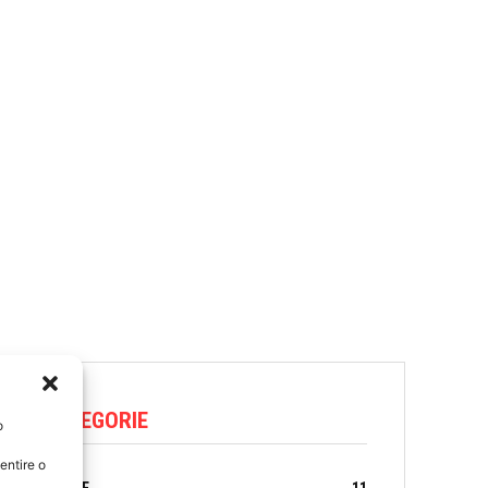
CATEGORIE
o
entire o
AMORE
11